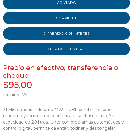
CONTADO
CORRIENTE
DIFRERIDO CON INTERES
DIFERIDO SIN INTERES
Precio en efectivo, transferencia o
cheque
$95,00
Incluido IVA
El Microondas Indurama MWI-20BL combina diseño
moderno y funcionalidad práctica para el uso diario. Su
capacidad de 20 litros, junto con programas automáticos y
control digital, permite calentar, cocinar y descongelar