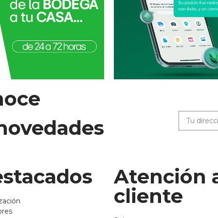
noce
 novedades
stacados
Atención 
cliente
zación
ores