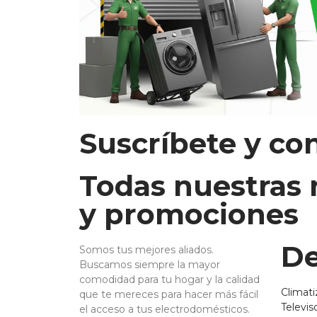
Suscríbete y co
Todas nuestras
y promociones
De
Somos tus mejores aliados.
Buscamos siempre la mayor
comodidad para tu hogar y la calidad
Climati
que te mereces para hacer más fácil
Televis
el acceso a tus electrodomésticos.