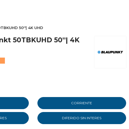
0TBKUHD 50''| 4K UHD
unkt 50TBKUHD 50''| 4K
CORRIENTE
ERES
DIFERIDO SIN INTERES