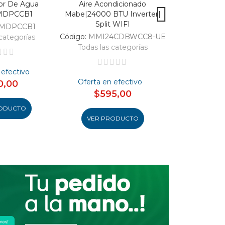
or De Agua
Aire Acondicionado
Vitrina Refri
MDPCCB1
Mabe|24000 BTU Inverter|
SC326-B|Enfri
Split WIFI
309
MDPCCB1
Código:
MMI24CDBWCC8-UE
Código:
categorías
Todas las categorías
Todas las 
 efectivo
Oferta en efectivo
Oferta en
0,00
$595,00
$48
ODUCTO
VER PRODUCTO
VER PR