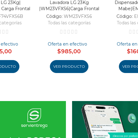
 LG 23Kg|
Lavadora LG 23Kg
Dispensad
Carga Frontal
|WM23VFXS6|Carga Frontal
Mabe|E
F74VFXS6B
Código:
WM23VFXS6
Código:
E
categorías
Todas las categorías
Todas las 
 efectivo
Oferta en efectivo
Oferta en
5,00
$985,00
$16
ODUCTO
VER PRODUCTO
VER PR