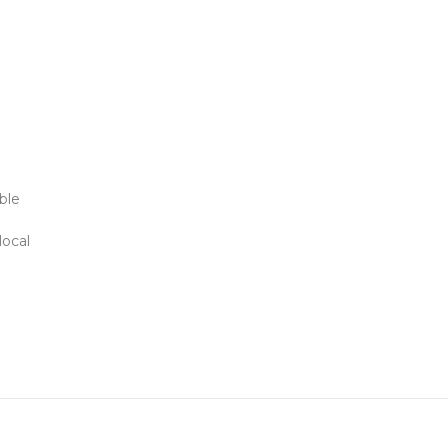
ble
local