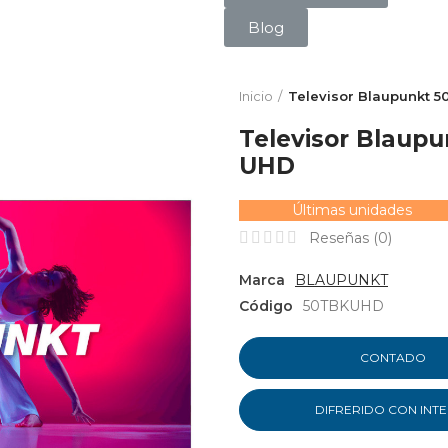
Blog
Inicio
Televisor Blaupunkt 5
Televisor Blaup
UHD
Últimas unidades
Reseñas (
0
)
Marca
BLAUPUNKT
Código
50TBKUHD
CONTADO
DIFRERIDO CON INT