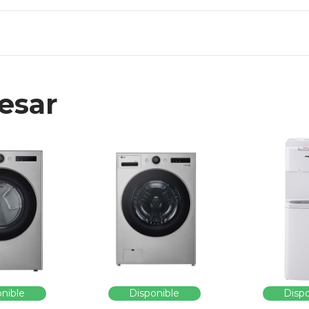
esar
nible
Disponible
Dispo