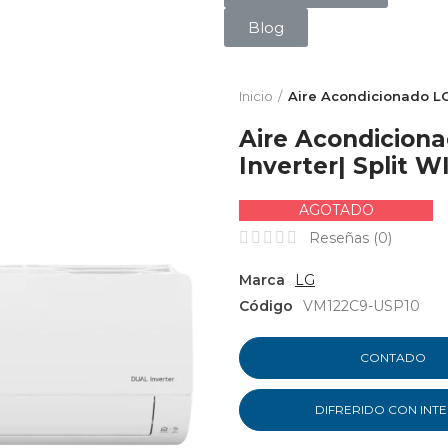
Blog
Inicio
Aire Acondicionado LG|
Aire Acondicion
Inverter| Split W
AGOTADO
Reseñas (
0
)
Marca
LG
Código
VM122C9-USP10
CONTADO
DIFRERIDO CON INT