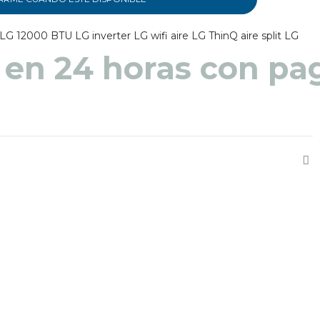
LG 12000 BTU
LG inverter
LG wifi
aire LG ThinQ
aire split LG
 en 48 a 72 horas pa