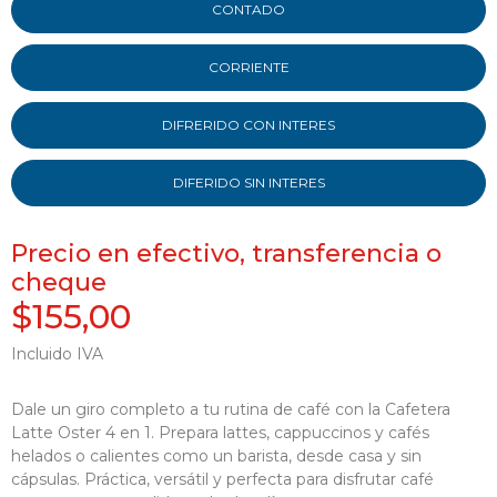
CONTADO
CORRIENTE
DIFRERIDO CON INTERES
DIFERIDO SIN INTERES
Precio en efectivo, transferencia o
cheque
$155,00
Incluido IVA
Dale un giro completo a tu rutina de café con la Cafetera
Latte Oster 4 en 1. Prepara lattes, cappuccinos y cafés
helados o calientes como un barista, desde casa y sin
cápsulas. Práctica, versátil y perfecta para disfrutar café