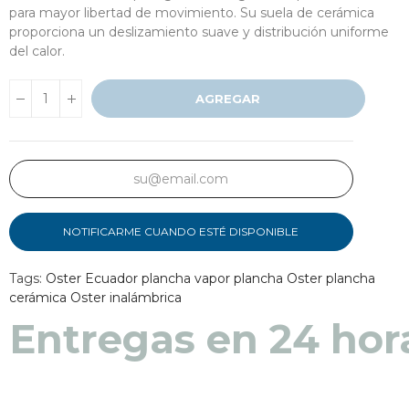
para mayor libertad de movimiento. Su suela de cerámica
proporciona un deslizamiento suave y distribución uniforme
del calor.
AGREGAR
NOTIFICARME CUANDO ESTÉ DISPONIBLE
Tags:
Oster Ecuador
plancha vapor
plancha Oster
plancha
Entregas en 48 a 7
cerámica
Oster inalámbrica
Entregas en 24 hor