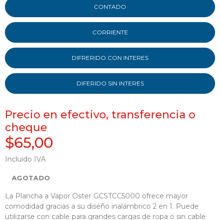
CONTADO
CORRIENTE
DIFRERIDO CON INTERES
DIFERIDO SIN INTERES
Precio en efectivo, transferencia o
cheque
$65,00
Incluido IVA
AGOTADO
La Plancha a Vapor Oster GCSTCC5000 ofrece mayor
comodidad gracias a su diseño inalámbrico 2 en 1. Puede
utilizarse con cable para grandes cargas de ropa o sin cable