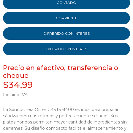
CONTADO
CORRIENTE
DIFRERIDO CON INTERES
DIFERIDO SIN INTERES
Precio en efectivo, transferencia o
cheque
$34,99
Incluido IVA
La Sanduchera Oster CKSTSM400 es ideal para preparar
sándwiches más rellenos y perfectamente sellados. Sus
platos hondos permiten mayor cantidad de ingredientes sin
derrames. Su diseño compacto facilita el almacenamiento y