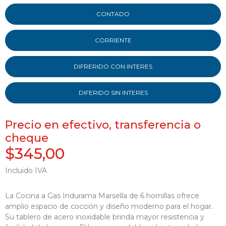
CONTADO
CORRIENTE
DIFRERIDO CON INTERES
DIFERIDO SIN INTERES
Precio en efectivo, transferencia o
cheque
$345,00
Incluido IVA
La Cocina a Gas Indurama Marsella de 6 hornillas ofrece
amplio espacio de cocción y diseño moderno para el hogar.
Su tablero de acero inoxidable brinda mayor resistencia y