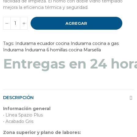
facilidad de limpieza. El horno con doble vidrio templado
mejora la eficiencia térmica y seguridad.
AGREGAR
Tags:
Indurama ecuador
cocina Indurama
cocina a gas
Indurama
Indurama 6 hornillas
cocina Marsella
Entregas en 48 a 7
Entregas en 24 hor
DESCRIPCIÓN
Información general
• Línea Spazio Plus
• Acabado Gris
Zona superior y plano de labores: