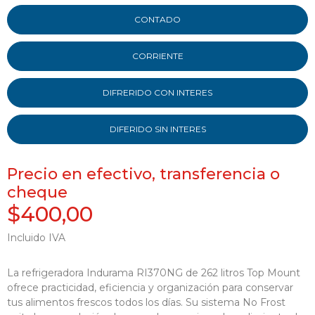
CONTADO
CORRIENTE
DIFRERIDO CON INTERES
DIFERIDO SIN INTERES
Precio en efectivo, transferencia o
cheque
$400,00
Incluido IVA
La refrigeradora Indurama RI370NG de 262 litros Top Mount
ofrece practicidad, eficiencia y organización para conservar
tus alimentos frescos todos los días. Su sistema No Frost