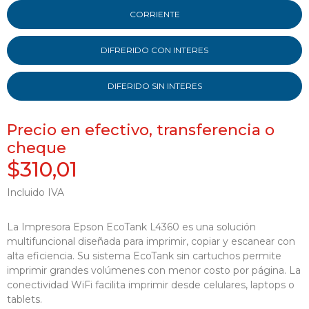
CORRIENTE
DIFRERIDO CON INTERES
DIFERIDO SIN INTERES
Precio en efectivo, transferencia o
cheque
$310,01
Incluido IVA
La Impresora Epson EcoTank L4360 es una solución
multifuncional diseñada para imprimir, copiar y escanear con
alta eficiencia. Su sistema EcoTank sin cartuchos permite
imprimir grandes volúmenes con menor costo por página. La
conectividad WiFi facilita imprimir desde celulares, laptops o
tablets.