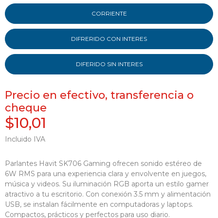
CORRIENTE
DIFRERIDO CON INTERES
DIFERIDO SIN INTERES
Precio en efectivo, transferencia o
cheque
$10,01
Incluido IVA
Parlantes Havit SK706 Gaming ofrecen sonido estéreo de
6W RMS para una experiencia clara y envolvente en juegos,
música y videos. Su iluminación RGB aporta un estilo gamer
atractivo a tu escritorio. Con conexión 3.5 mm y alimentación
USB, se instalan fácilmente en computadoras y laptops.
Compactos, prácticos y perfectos para uso diario.