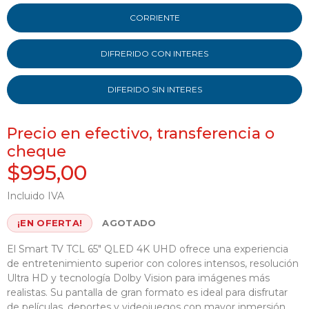
CORRIENTE
DIFRERIDO CON INTERES
DIFERIDO SIN INTERES
Precio en efectivo, transferencia o
cheque
$995,00
Incluido IVA
¡EN OFERTA!
AGOTADO
El Smart TV TCL 65" QLED 4K UHD ofrece una experiencia
de entretenimiento superior con colores intensos, resolución
Ultra HD y tecnología Dolby Vision para imágenes más
realistas. Su pantalla de gran formato es ideal para disfrutar
de películas, deportes y videojuegos con mayor inmersión.