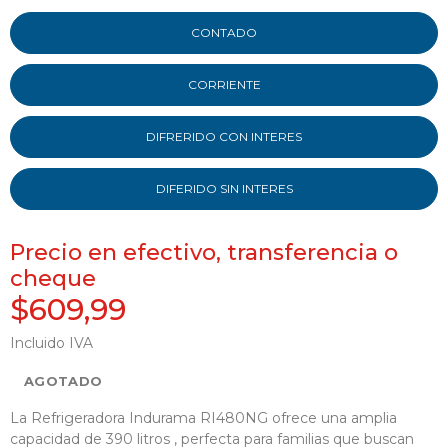
CONTADO
CORRIENTE
DIFRERIDO CON INTERES
DIFERIDO SIN INTERES
Precio en efectivo, transferencia o
cheque
$609,99
Incluido IVA
AGOTADO
La Refrigeradora Indurama RI480NG ofrece una amplia
capacidad de 390 litros , perfecta para familias que buscan