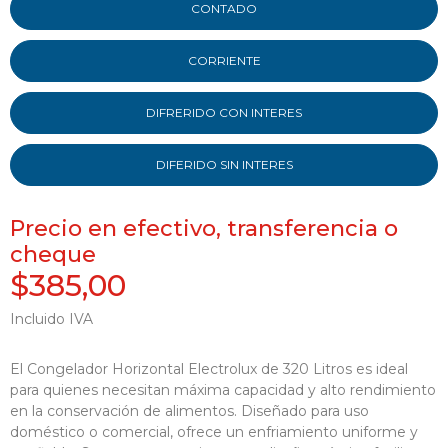
CONTADO
CORRIENTE
DIFRERIDO CON INTERES
DIFERIDO SIN INTERES
Precio en efectivo, transferencia o
cheque
$385,00
Incluido IVA
El Congelador Horizontal Electrolux de 320 Litros es ideal
para quienes necesitan máxima capacidad y alto rendimiento
en la conservación de alimentos. Diseñado para uso
doméstico o comercial, ofrece un enfriamiento uniforme y