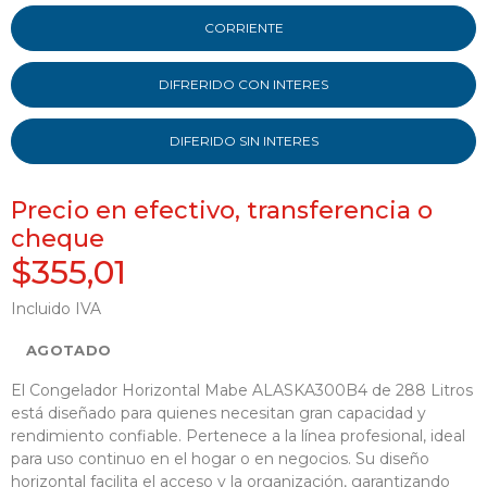
CORRIENTE
DIFRERIDO CON INTERES
DIFERIDO SIN INTERES
Precio en efectivo, transferencia o
cheque
$355,01
Incluido IVA
AGOTADO
El Congelador Horizontal Mabe ALASKA300B4 de 288 Litros
está diseñado para quienes necesitan gran capacidad y
rendimiento confiable. Pertenece a la línea profesional, ideal
para uso continuo en el hogar o en negocios. Su diseño
horizontal facilita el acceso y la organización, garantizando