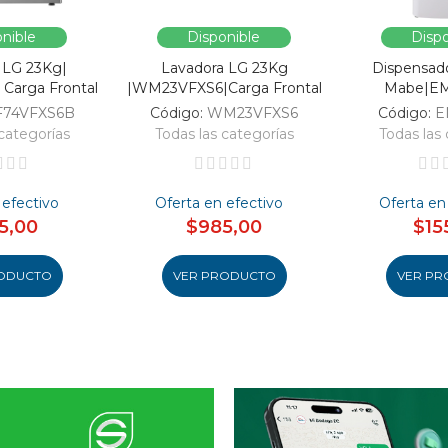
nible
Disponible
Dispo
 LG 23Kg|
Lavadora LG 23Kg
Dispensad
Carga Frontal
|WM23VFXS6|Carga Frontal
Mabe|E
F74VFXS6B
Código:
WM23VFXS6
Código:
E
categorías
Todas las categorías
Todas las 
 efectivo
Oferta en efectivo
Oferta en
5,00
$985,00
$15
ODUCTO
VER PRODUCTO
VER PR