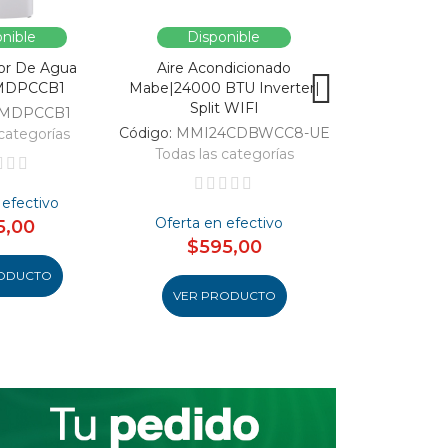
nible
Disponible
Dispo
or De Agua
Aire Acondicionado
Vitrina Refri
MDPCCB1
Mabe|24000 BTU Inverter|
SC326-B|Enfri
Split WIFI
309
MDPCCB1
Código:
MMI24CDBWCC8-UE
Código:
categorías
Todas las categorías
Todas las 
 efectivo
Oferta en efectivo
Oferta en
5,00
$595,00
$46
ODUCTO
VER PRODUCTO
VER PR