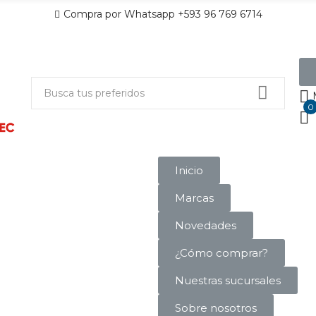
Compra por Whatsapp +593 96 769 6714
0
Inicio
Marcas
Novedades
¿Cómo comprar?
Nuestras sucursales
Sobre nosotros