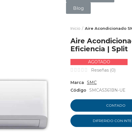
Blog
Inicio
Aire Acondicionado SMC
Aire Acondicion
Eficiencia | Split
AGOTADO
Reseñas (
0
)
Marca
SMC
Código
SMCAS361BN-UE
CONTADO
DIFRERIDO CON INT