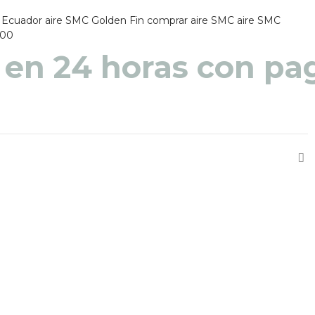
 Ecuador
aire SMC Golden Fin
comprar aire SMC
aire SMC
000
 en 48 a 72 horas pa
 en 24 horas con pag