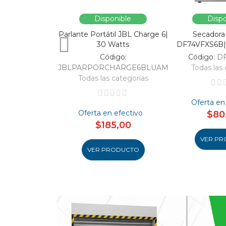
Disponible
Dispo
Parlante Portátil JBL Charge 6|
Secadora
30 Watts
DF74VFXS6B| 
Código:
Código:
D
JBLPARPORCHARGE6BLUAM
Todas las 
Todas las categorías
Oferta en
Oferta en efectivo
$80
$185,00
VER PR
VER PRODUCTO