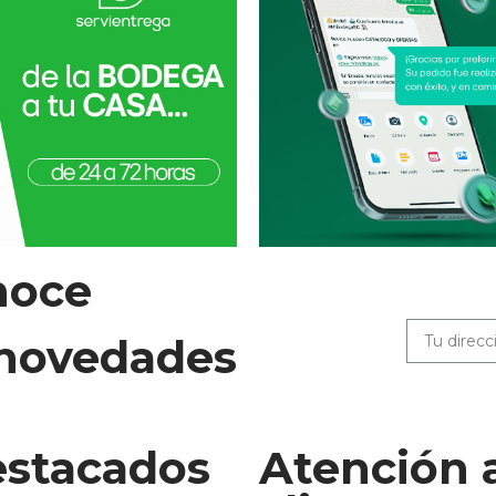
noce
 novedades
stacados
Atención 