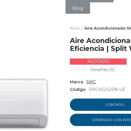
Blog
Inicio
Aire Acondicionado SMC
Aire Acondicion
Eficiencia | Split
AGOTADO
Reseñas (
0
)
Marca
SMC
Código
SMCAS242BN-UE
CONTADO
DIFRERIDO CON INT