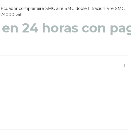
 Ecuador
comprar aire SMC
aire SMC doble filtración
aire SMC
C 24000 wifi
 en 48 a 72 horas pa
 en 24 horas con pag