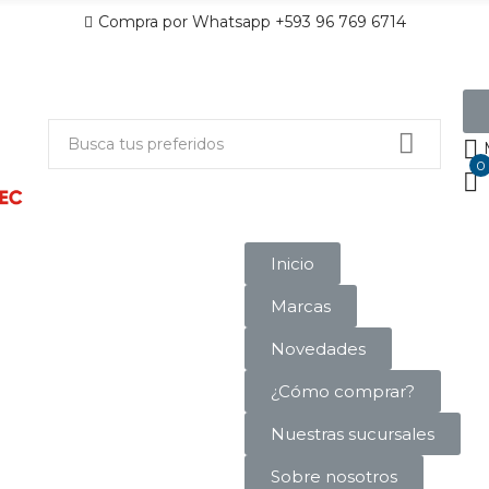
Compra por Whatsapp +593 96 769 6714
0
Inicio
Marcas
Novedades
¿Cómo comprar?
Nuestras sucursales
Sobre nosotros