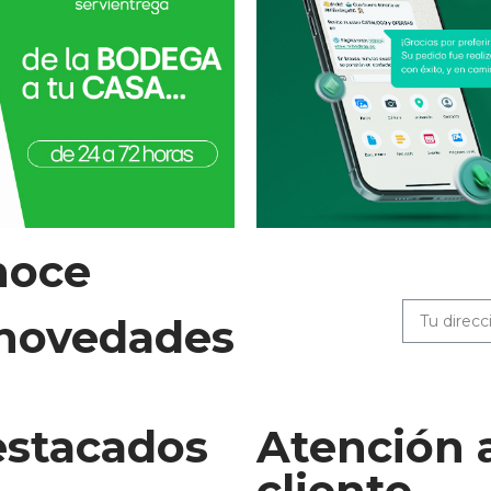
noce
 novedades
stacados
Atención 
cliente