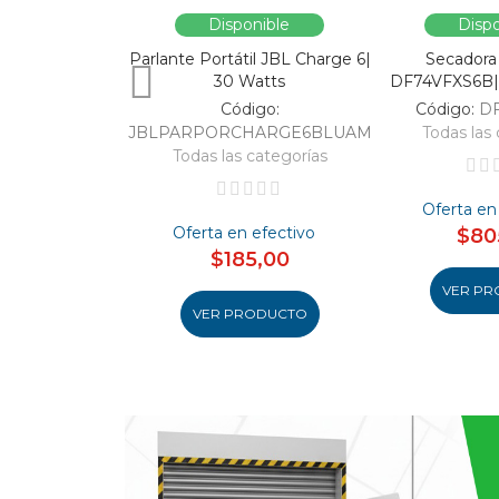
Disponible
Dispo
Parlante Portátil JBL Charge 6|
Secadora
30 Watts
DF74VFXS6B| 
Código:
Código:
D
JBLPARPORCHARGE6BLUAM
Todas las 
Todas las categorías
Oferta en
Oferta en efectivo
$80
$185,00
VER PR
VER PRODUCTO