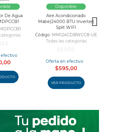
nible
Disponible
Dispo
or De Agua
Aire Acondicionado
Vitrina Refri
MDPCCB1
Mabe|24000 BTU Inverter|
SC326-B|Enfri
Split WIFI
309
MDPCCB1
Código:
MMI24CDBWCC8-UE
Código:
categorías
Todas las categorías
Todas las 
 efectivo
Oferta en efectivo
Oferta en
0,00
$595,00
$48
ODUCTO
VER PRODUCTO
VER PR