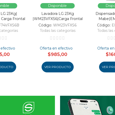
nible
Disponible
Dispo
 LG 23Kg|
Lavadora LG 23Kg
Dispensad
Carga Frontal
|WM23VFXS6|Carga Frontal
Mabe|E
F74VFXS6B
Código:
WM23VFXS6
Código:
E
categorías
Todas las categorías
Todas las 
 efectivo
Oferta en efectivo
Oferta en
5,00
$985,00
$16
ODUCTO
VER PRODUCTO
VER PR