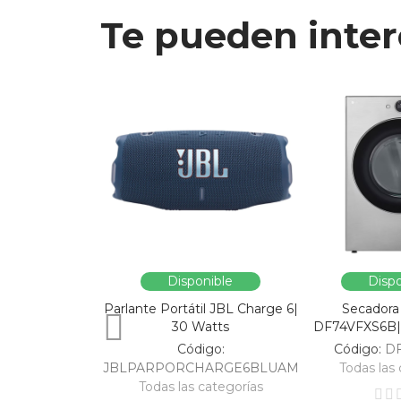
Te pueden inter
Disponible
Dispo
Parlante Portátil JBL Charge 6|
Secadora
30 Watts
DF74VFXS6B| 
Código:
Código:
D
JBLPARPORCHARGE6BLUAM
Todas las 
Todas las categorías