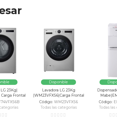
esar
nible
Disponible
Dispo
 LG 23Kg|
Lavadora LG 23Kg
Dispensad
Carga Frontal
|WM23VFXS6|Carga Frontal
Mabe|E
F74VFXS6B
Código:
WM23VFXS6
Código:
E
categorías
Todas las categorías
Todas las 