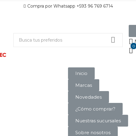
Compra por Whatsapp +593 96 769 6714
0
Inicio
Marcas
Novedades
¿Cómo comprar?
Nuestras sucursales
Sobre nosotros