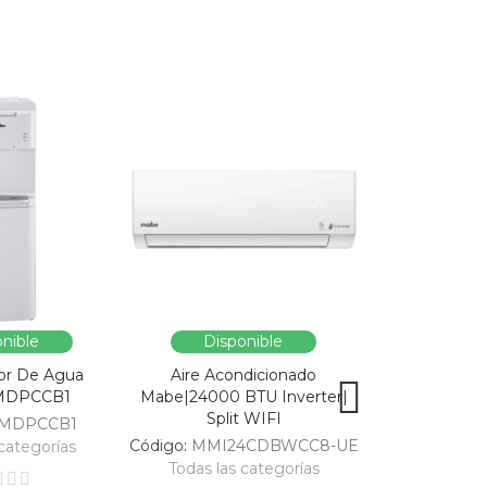
nible
Disponible
Dispo
or De Agua
Aire Acondicionado
Vitrina Refri
MDPCCB1
Mabe|24000 BTU Inverter|
SC326-B|Enfri
Split WIFI
309
MDPCCB1
Código:
MMI24CDBWCC8-UE
Código:
categorías
Todas las categorías
Todas las 