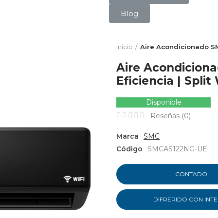
Blog
Inicio
Aire Acondicionado SMC
Aire Acondicion
Eficiencia | Split
Disponible
Reseñas (
0
)
Marca
SMC
Código
SMCAS122NG-UE
CONTADO
DIFRERIDO CON INT