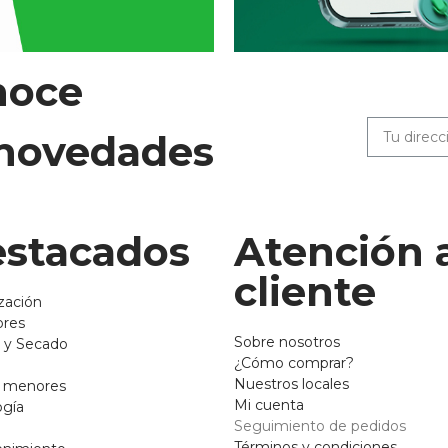
noce
 novedades
stacados
Atención 
cliente
zación
ores
Sobre nosotros
 y Secado
¿Cómo comprar?
Nuestros locales
o menores
Mi cuenta
ogía
Seguimiento de pedidos
Términos y condiciones