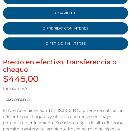
CORRIENTE
DIFRERIDO CON INTERES
DIFERIDO SIN INTERES
Precio en efectivo, transferencia o
cheque
$445,00
Incluido IVA
AGOTADO
El Aire Acondicionado TCL 18.000 BTU ofrece climatización
eficiente para hogares y oficinas que requieren mayor
potencia de enfriamiento.Su sistema Split de alta eficiencia
permite mantener el ambiente fresco de manera rápida y