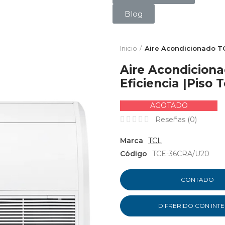
Blog
Inicio
Aire Acondicionado TC
Aire Acondicion
Eficiencia |Piso 
AGOTADO
Reseñas (
0
)
Marca
TCL
Código
TCE-36CRA/U20
CONTADO
DIFRERIDO CON INT