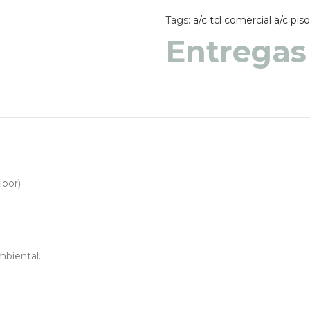
Tags:
a/c tcl comercial
a/c pis
Entregas
Entregas
loor)
mbiental.