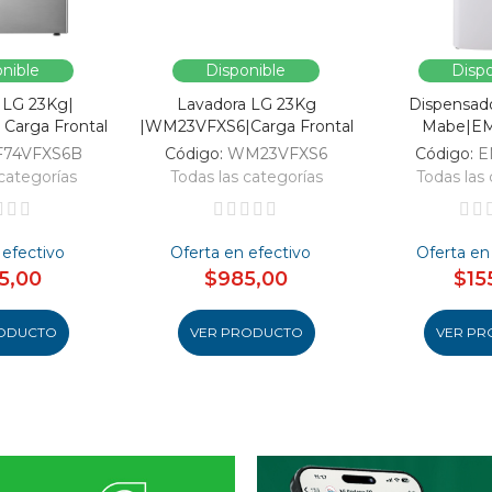
nible
Disponible
Dispo
 LG 23Kg|
Lavadora LG 23Kg
Dispensad
Carga Frontal
|WM23VFXS6|Carga Frontal
Mabe|E
F74VFXS6B
Código:
WM23VFXS6
Código:
E
categorías
Todas las categorías
Todas las 
 efectivo
Oferta en efectivo
Oferta en
5,00
$985,00
$15
ODUCTO
VER PRODUCTO
VER PR