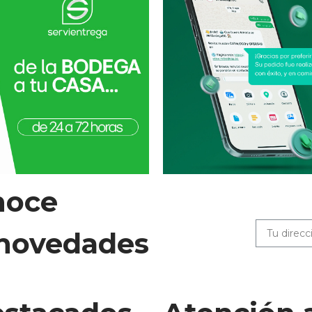
noce
 novedades