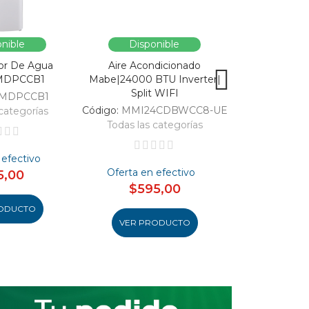
nible
Disponible
Dispo
or De Agua
Aire Acondicionado
Vitrina Refri
MDPCCB1
Mabe|24000 BTU Inverter|
SC326-B|Enfri
Split WIFI
309
MDPCCB1
Código:
MMI24CDBWCC8-UE
Código:
categorías
Todas las categorías
Todas las 
 efectivo
Oferta en efectivo
Oferta en
5,00
$595,00
$46
ODUCTO
VER PRODUCTO
VER PR