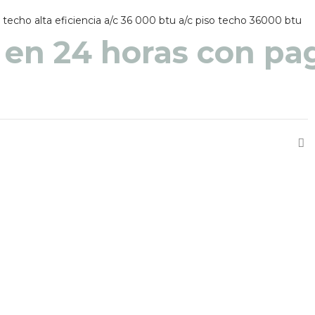
o techo alta eficiencia
a/c 36 000 btu
a/c piso techo 36000 btu
 en 48 a 72 horas pa
 en 24 horas con pag