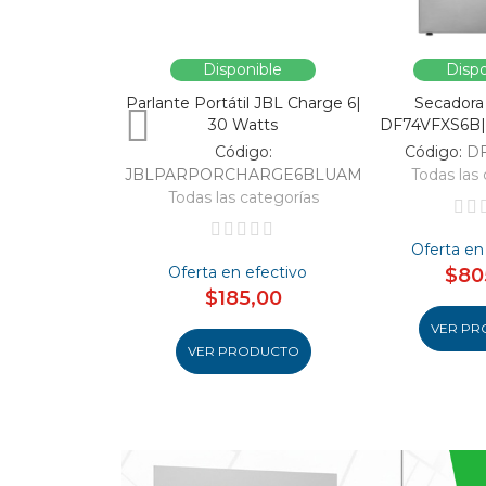
Disponible
Dispo
Parlante Portátil JBL Charge 6|
Secadora
30 Watts
DF74VFXS6B| 
Código:
Código:
D
JBLPARPORCHARGE6BLUAM
Todas las 
Todas las categorías
Oferta en
Oferta en efectivo
$80
$185,00
VER PR
VER PRODUCTO