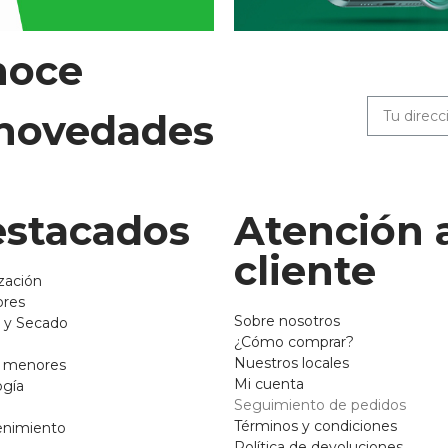
noce
 novedades
stacados
Atención 
cliente
zación
ores
Sobre nosotros
 y Secado
¿Cómo comprar?
Nuestros locales
o menores
Mi cuenta
ogía
Seguimiento de pedidos
Términos y condiciones
enimiento
Política de devoluciones