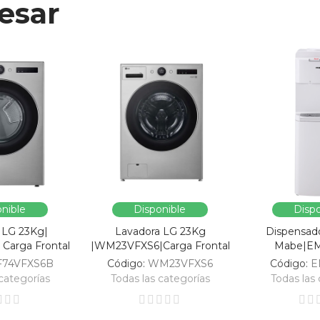
esar
nible
Disponible
Dispo
 LG 23Kg|
Lavadora LG 23Kg
Dispensad
Carga Frontal
|WM23VFXS6|Carga Frontal
Mabe|E
F74VFXS6B
Código:
WM23VFXS6
Código:
E
categorías
Todas las categorías
Todas las 