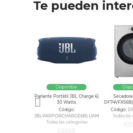
Te pueden inter
Disponible
Dispo
Parlante Portátil JBL Charge 6|
Secadora
30 Watts
DF74VFXS6B| 
Código:
Código:
D
JBLPARPORCHARGE6BLUAM
Todas las 
Todas las categorías