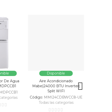
nible
Disponible
Dispo
or De Agua
Aire Acondicionado
Vitrina Refri
MDPCCB1
Mabe|24000 BTU Inverter|
SC326-B|Enfri
Split WIFI
309
MDPCCB1
Código:
MMI24CDBWCC8-UE
Código:
categorías
Todas las categorías
Todas las 