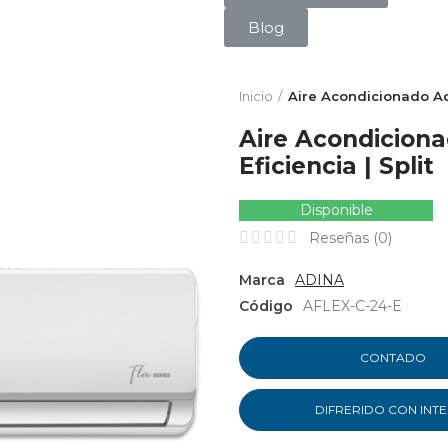
Blog
Inicio
Aire Acondicionado Adi
Aire Acondicion
Eficiencia | Split
Disponible
Reseñas (
0
)
Marca
ADINA
Código
AFLEX-C-24-E
CONTADO
DIFRERIDO CON INT