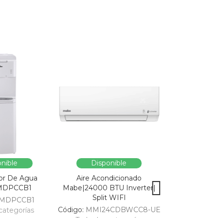
nible
Disponible
Dispo
or De Agua
Aire Acondicionado
Vitrina Refri
MDPCCB1
Mabe|24000 BTU Inverter|
SC326-B|Enfri
Split WIFI
309
MDPCCB1
Código:
MMI24CDBWCC8-UE
Código:
categorías