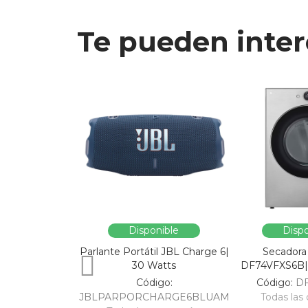
Te pueden inter
Disponible
Dispo
Parlante Portátil JBL Charge 6|
Secadora
30 Watts
DF74VFXS6B| 
Código:
Código:
D
JBLPARPORCHARGE6BLUAM
Todas las 