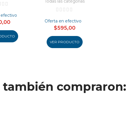
Todas las categorías
Todas las 
 efectivo
Oferta en efectivo
Oferta en
0,00
$595,00
$48
ODUCTO
VER PRODUCTO
VER PR
to también compraron: