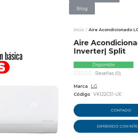
Blog
Inicio
Aire Acondicionado LG
Aire Acondicion
Inverter| Split
Disponible
Reseñas (
0
)
Marca
LG
Código
VK122C31-UE
CONTADO
DIFRERIDO CON INT