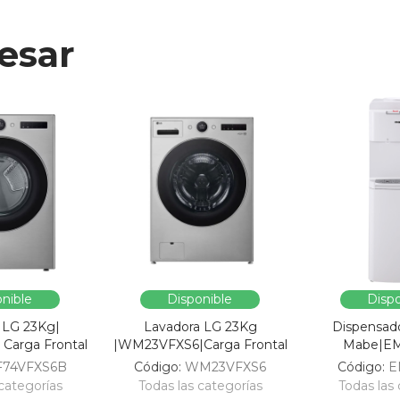
esar
nible
Disponible
Dispo
 LG 23Kg|
Lavadora LG 23Kg
Dispensad
Carga Frontal
|WM23VFXS6|Carga Frontal
Mabe|E
F74VFXS6B
Código:
WM23VFXS6
Código:
E
categorías
Todas las categorías
Todas las 