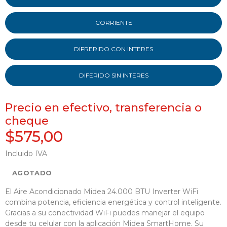
CORRIENTE
DIFRERIDO CON INTERES
DIFERIDO SIN INTERES
Precio en efectivo, transferencia o
cheque
$575,00
Incluido IVA
AGOTADO
El Aire Acondicionado Midea 24.000 BTU Inverter WiFi
combina potencia, eficiencia energética y control inteligente.
Gracias a su conectividad WiFi puedes manejar el equipo
desde tu celular con la aplicación Midea SmartHome. Su