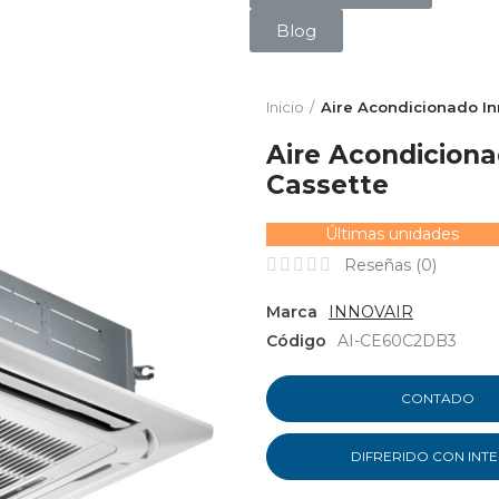
Blog
Inicio
Aire Acondicionado In
Aire Acondiciona
Cassette
Últimas unidades
Reseñas (
0
)
Marca
INNOVAIR
Código
AI-CE60C2DB3
CONTADO
DIFRERIDO CON INT