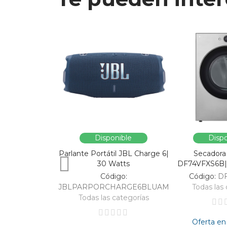
Disponible
Dispo
Parlante Portátil JBL Charge 6|
Secadora
30 Watts
DF74VFXS6B| 
Código:
Código:
D
JBLPARPORCHARGE6BLUAM
Todas las 
Todas las categorías
Oferta en