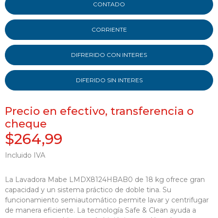
CONTADO
CORRIENTE
DIFRERIDO CON INTERES
DIFERIDO SIN INTERES
Precio en efectivo, transferencia o
cheque
$264,99
Incluido IVA
La Lavadora Mabe LMDX8124HBAB0 de 18 kg ofrece gran
capacidad y un sistema práctico de doble tina. Su
funcionamiento semiautomático permite lavar y centrifugar
de manera eficiente. La tecnología Safe & Clean ayuda a