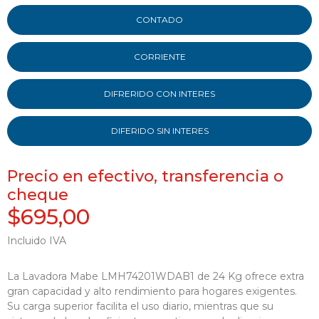
CONTADO
CORRIENTE
DIFRERIDO CON INTERES
DIFERIDO SIN INTERES
Precio en efectivo, transferencia o
cheque
$695,00
Incluido IVA
La Lavadora Mabe LMH74201WDAB1 de 24 Kg ofrece extra
gran capacidad y alto rendimiento para hogares exigentes.
Su carga superior facilita el uso diario, mientras que su