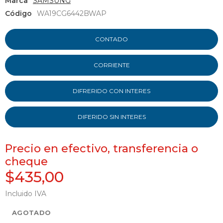
Marca
SAMSUNG
Código
WA19CG6442BWAP
CONTADO
CORRIENTE
DIFRERIDO CON INTERES
DIFERIDO SIN INTERES
Precio en efectivo, transferencia o
cheque
$435,00
Incluido IVA
AGOTADO