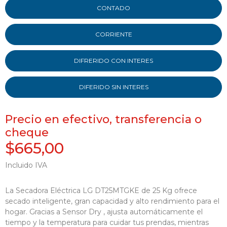
CONTADO
CORRIENTE
DIFRERIDO CON INTERES
DIFERIDO SIN INTERES
Precio en efectivo, transferencia o
cheque
$665,00
Incluido IVA
La Secadora Eléctrica LG DT25MTGKE de 25 Kg ofrece
secado inteligente, gran capacidad y alto rendimiento para el
hogar. Gracias a Sensor Dry , ajusta automáticamente el
tiempo y la temperatura para cuidar tus prendas, mientras