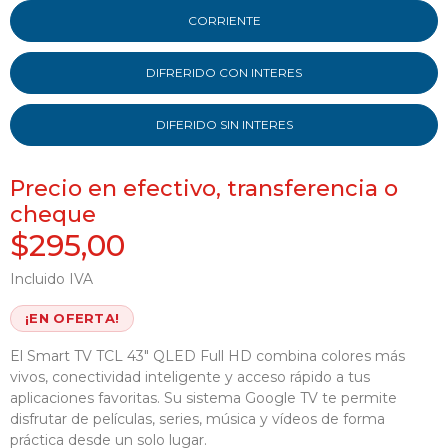
CORRIENTE
DIFRERIDO CON INTERES
DIFERIDO SIN INTERES
Precio en efectivo, transferencia o
cheque
$295,00
Incluido IVA
¡EN OFERTA!
El Smart TV TCL 43" QLED Full HD combina colores más
vivos, conectividad inteligente y acceso rápido a tus
aplicaciones favoritas. Su sistema Google TV te permite
disfrutar de películas, series, música y vídeos de forma
práctica desde un solo lugar.