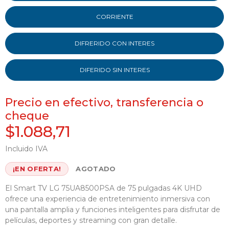
CORRIENTE
DIFRERIDO CON INTERES
DIFERIDO SIN INTERES
Precio en efectivo, transferencia o
cheque
$1.088,71
Incluido IVA
¡EN OFERTA!
AGOTADO
El Smart TV LG 75UA8500PSA de 75 pulgadas 4K UHD
ofrece una experiencia de entretenimiento inmersiva con
una pantalla amplia y funciones inteligentes para disfrutar de
películas, deportes y streaming con gran detalle.