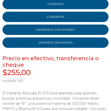
CONTADO
CORRIENTE
DIFRERIDO CON INTERES
DIFERIDO SIN INTERES
Precio en efectivo, transferencia o
cheque
$255,00
Incluido IVA
El Parlante Bazzuka B-2115 está diseñado para quienes
buscan potencia, presencia y movilidad . Incorpora doble
woofer de 15" , una potencia máxima de 100.000 Watts
PMPO y Bluetooth 5.0 para una conexión estable. Con luces