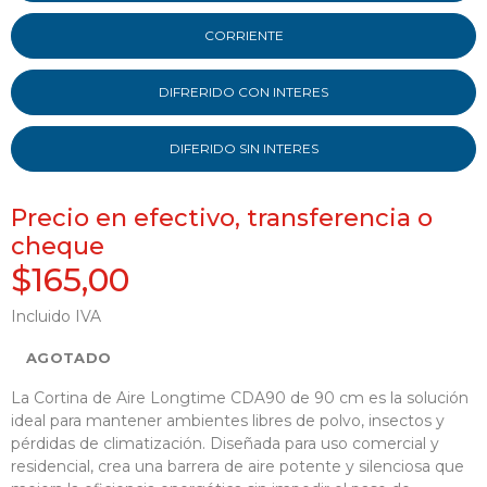
CORRIENTE
DIFRERIDO CON INTERES
DIFERIDO SIN INTERES
Precio en efectivo, transferencia o
cheque
$165,00
Incluido IVA
AGOTADO
La Cortina de Aire Longtime CDA90 de 90 cm es la solución
ideal para mantener ambientes libres de polvo, insectos y
pérdidas de climatización. Diseñada para uso comercial y
residencial, crea una barrera de aire potente y silenciosa que