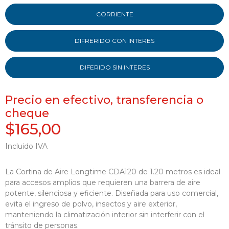
CORRIENTE
DIFRERIDO CON INTERES
DIFERIDO SIN INTERES
Precio en efectivo, transferencia o
cheque
$165,00
Incluido IVA
La Cortina de Aire Longtime CDA120 de 1.20 metros es ideal
para accesos amplios que requieren una barrera de aire
potente, silenciosa y eficiente. Diseñada para uso comercial,
evita el ingreso de polvo, insectos y aire exterior,
manteniendo la climatización interior sin interferir con el
tránsito de personas.