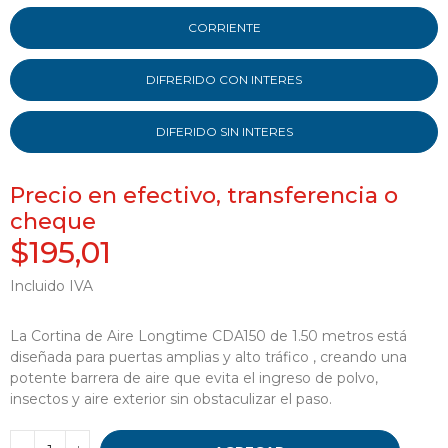
CORRIENTE
DIFRERIDO CON INTERES
DIFERIDO SIN INTERES
Precio en efectivo, transferencia o
cheque
$195,01
Incluido IVA
La Cortina de Aire Longtime CDA150 de 1.50 metros está
diseñada para puertas amplias y alto tráfico , creando una
potente barrera de aire que evita el ingreso de polvo,
insectos y aire exterior sin obstaculizar el paso.