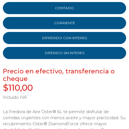
CONTADO
CORRIENTE
DIFRERIDO CON INTERES
DIFERIDO SIN INTERES
Precio en efectivo, transferencia o
cheque
$110,00
Incluido IVA
La Freidora de Aire Oster® 6L te permite disfrutar de
comidas crujientes con menos aceite y mayor practicidad. Su
recubrimiento Oster® DiamondForce ofrece mayor