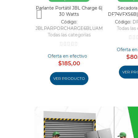
Parlante Portátil JBL Charge 6|
Secadora
30 Watts
DF74VFXS6B| 
Código:
Código:
D
JBLPARPORCHARGE6BLUAM
Todas las 
Todas las categorías
Oferta en
Oferta en efectivo
$80
$185,00
VER PR
VER PRODUCTO