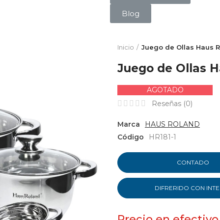
Blog
Inicio
Juego de Ollas Haus R
Juego de Ollas H
AGOTADO
Reseñas (
0
)
Marca
HAUS ROLAND
Código
HR181-1
CONTADO
DIFRERIDO CON INT
Precio en efectivo