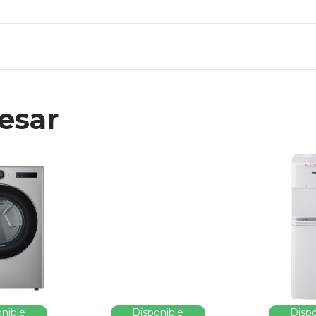
esar
nible
Disponible
Dispo