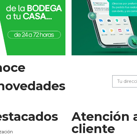
noce
 novedades
stacados
Atención 
cliente
zación