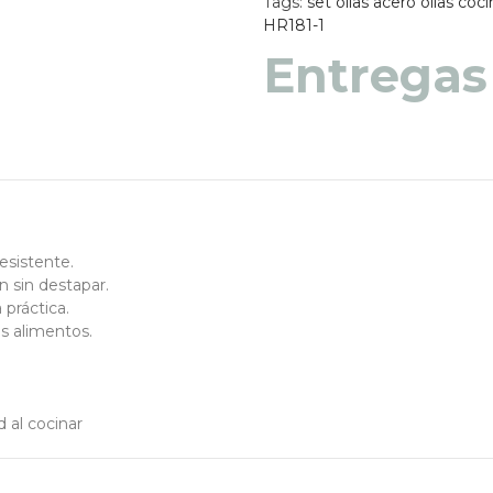
Tags:
set ollas acero
ollas coci
HR181-1
Entregas
Entregas
esistente.
n sin destapar.
 práctica.
os alimentos.
 al cocinar