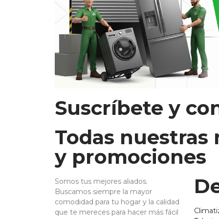
Suscríbete y co
Todas nuestras
y promociones
De
Somos tus mejores aliados.
Buscamos siempre la mayor
comodidad para tu hogar y la calidad
Climati
que te mereces para hacer más fácil