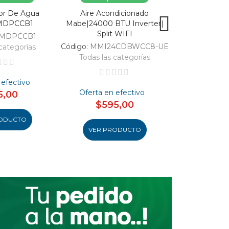
or De Agua
Aire Acondicionado
Vitrina Refri
MDPCCB1
Mabe|24000 BTU Inverter|
SC326-B|Enfri
Split WIFI
309
MDPCCB1
Código:
MMI24CDBWCC8-UE
Código:
categorías
Todas las categorías
Todas las 
 efectivo
Oferta en efectivo
Oferta en
5,00
$595,00
$46
ODUCTO
VER PRODUCTO
VER PR