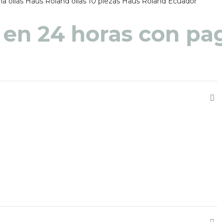
na
ollas Haus Roland
ollas 10 piezas
Haus Roland Ecuador
 en 48 a 72 horas pa
 en 24 horas con pag