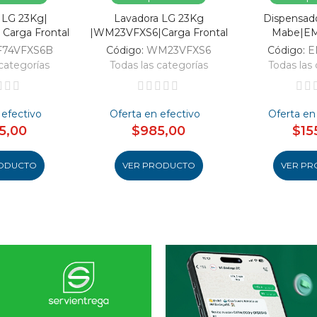
 LG 23Kg|
Lavadora LG 23Kg
Dispensad
Carga Frontal
|WM23VFXS6|Carga Frontal
Mabe|E
F74VFXS6B
Código:
WM23VFXS6
Código:
E
categorías
Todas las categorías
Todas las 
 efectivo
Oferta en efectivo
Oferta en
5,00
$985,00
$15
ODUCTO
VER PRODUCTO
VER PR