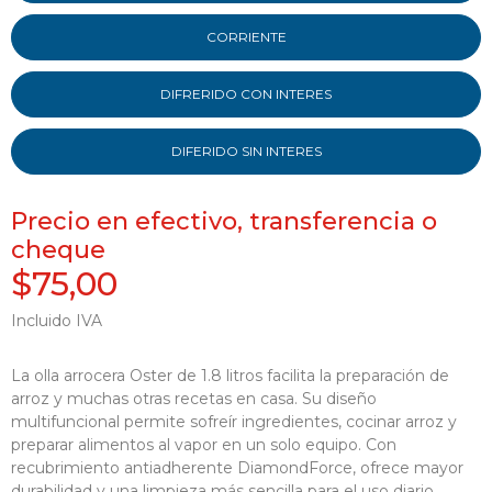
CORRIENTE
DIFRERIDO CON INTERES
DIFERIDO SIN INTERES
Precio en efectivo, transferencia o
cheque
$75,00
Incluido IVA
La olla arrocera Oster de 1.8 litros facilita la preparación de
arroz y muchas otras recetas en casa. Su diseño
multifuncional permite sofreír ingredientes, cocinar arroz y
preparar alimentos al vapor en un solo equipo. Con
recubrimiento antiadherente DiamondForce, ofrece mayor
durabilidad y una limpieza más sencilla para el uso diario.