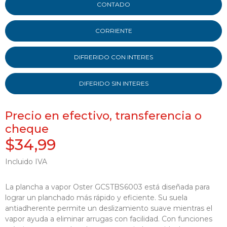
CONTADO
CORRIENTE
DIFRERIDO CON INTERES
DIFERIDO SIN INTERES
Precio en efectivo, transferencia o
cheque
$34,99
Incluido IVA
La plancha a vapor Oster GCSTBS6003 está diseñada para
lograr un planchado más rápido y eficiente. Su suela
antiadherente permite un deslizamiento suave mientras el
vapor ayuda a eliminar arrugas con facilidad. Con funciones