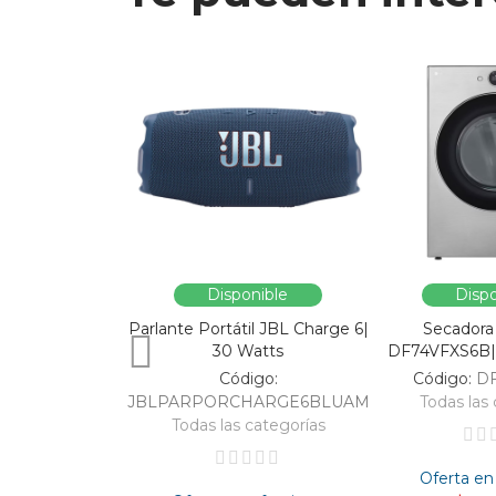
Disponible
Dispo
Parlante Portátil JBL Charge 6|
Secadora
30 Watts
DF74VFXS6B| 
Código:
Código:
D
JBLPARPORCHARGE6BLUAM
Todas las 
Todas las categorías
Oferta en