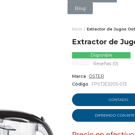
Blog
Inicio
Extractor de Jugos Os
Extractor de Jug
Disponible
Reseñas (
0
)
Marca
OSTER
Código
FPSTJE320S-013
CONTADO
DIFRERIDO CON INT
Precio en efectivo