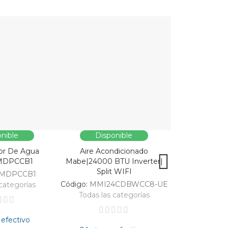
nible
Disponible
Dispo
or De Agua
Aire Acondicionado
Vitrina Refri
MDPCCB1
Mabe|24000 BTU Inverter|
SC326-B|Enfri
Split WIFI
309
MDPCCB1
Código:
MMI24CDBWCC8-UE
Código:
categorías
Todas las categorías
Todas las 
 efectivo