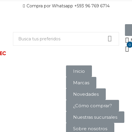
Compra por Whatsapp +593 96 769 6714
0
Inicio
Marcas
Novedades
¿Cómo comprar?
Nuestras sucursales
Sobre nosotros