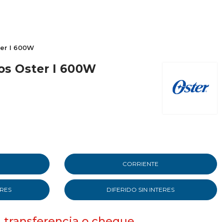
ter I 600W
os Oster I 600W
CORRIENTE
ERES
DIFERIDO SIN INTERES
, transferencia o cheque