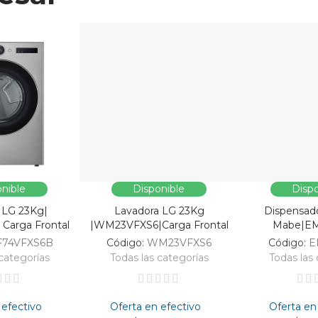
nible
Disponible
Dispo
 LG 23Kg|
Lavadora LG 23Kg
Dispensad
Carga Frontal
|WM23VFXS6|Carga Frontal
Mabe|E
F74VFXS6B
Código:
WM23VFXS6
Código:
E
categorías
Todas las categorías
Todas las 
 efectivo
Oferta en efectivo
Oferta en