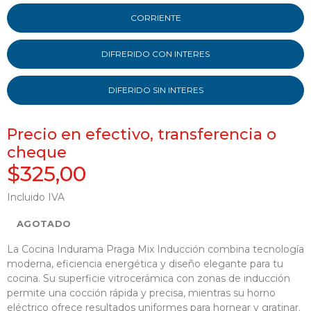
CORRIENTE
DIFRERIDO CON INTERES
DIFERIDO SIN INTERES
Precio en efectivo, transferencia o
cheque
$325,00
Incluido IVA
AGOTADO
La Cocina Indurama Praga Mix Inducción combina tecnología
moderna, eficiencia energética y diseño elegante para tu
cocina. Su superficie vitrocerámica con zonas de inducción
permite una cocción rápida y precisa, mientras su horno
eléctrico ofrece resultados uniformes para hornear y gratinar.