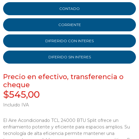
CONTADO
CORRIENTE
DIFRERIDO CON INTERES
DIFERIDO SIN INTERES
Precio en efectivo, transferencia o
cheque
$545,00
Incluido IVA
El Aire Acondicionado TCL 24000 BTU Split ofrece un
enfriamiento potente y eficiente para espacios amplios. Su
tecnología de alta eficiencia permite mantener una