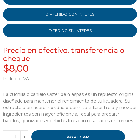
DIFRERIDO CON INTERES
DIFERIDO SIN INTERES
Precio en efectivo, transferencia o
cheque
$8,00
Incluido IVA
La cuchilla picahielo Oster de 4 aspas es un repuesto original
diseñado para mantener el rendimiento de tu licuadora. Su
estructura en acero inoxidable permite triturar hielo y mezclar
ingredientes con mayor eficiencia. Ideal para preparar
batidos, granizados y bebidas frías con resultados uniformes.
AGREGAR