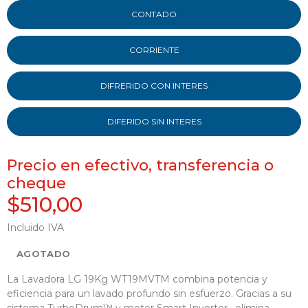
CONTADO
CORRIENTE
DIFRERIDO CON INTERES
DIFERIDO SIN INTERES
Precio en efectivo, transferencia o
cheque
$510,00
Incluido IVA
AGOTADO
La Lavadora LG 19Kg WT19MVTM combina potencia y
eficiencia para un lavado profundo sin esfuerzo. Gracias a su
sistema TurboDrum™ y motor Smart Inverter , elimina