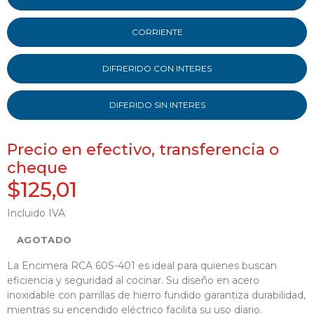
CORRIENTE
DIFRERIDO CON INTERES
DIFERIDO SIN INTERES
Precio en efectivo, transferencia o
cheque
$125,01
Incluido IVA
AGOTADO
La Encimera RCA 60S-401 es ideal para quienes buscan
eficiencia y seguridad al cocinar. Su diseño en acero
inoxidable con parrillas de hierro fundido garantiza durabilidad,
mientras su encendido eléctrico facilita su uso diario.