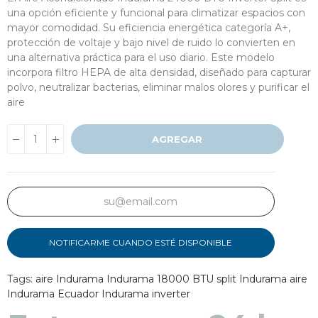
una opción eficiente y funcional para climatizar espacios con
mayor comodidad. Su eficiencia energética categoría A+,
protección de voltaje y bajo nivel de ruido lo convierten en
una alternativa práctica para el uso diario. Este modelo
incorpora filtro HEPA de alta densidad, diseñado para capturar
polvo, neutralizar bacterias, eliminar malos olores y purificar el
aire
AGREGAR
NOTIFICARME CUANDO ESTÉ DISPONIBLE
Entregas en 48 a 7
Tags:
aire Indurama
Indurama 18000 BTU
split Indurama
aire
Indurama Ecuador
Indurama inverter