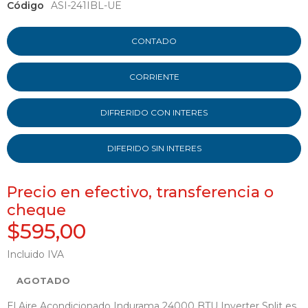
Código
ASI-241IBL-UE
CONTADO
CORRIENTE
DIFRERIDO CON INTERES
DIFERIDO SIN INTERES
Precio en efectivo, transferencia o
cheque
$595,00
Incluido IVA
AGOTADO
El Aire Acondicionado Indurama 24000 BTU Inverter Split es