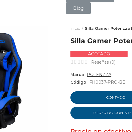
Blog
Inicio
Silla Gamer Potenzza I
Silla Gamer Pote
AGOTADO
Reseñas (
0
)
Marca
POTENZZA
Código
FH0037-PRO-BB
CONTADO
DIFRERIDO CON INT
Precio en efectivo