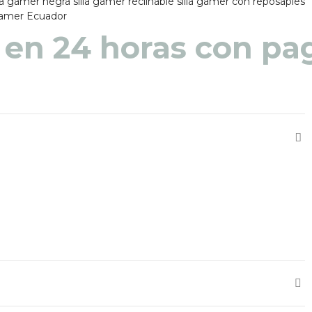
lla gamer negra
silla gamer reclinable
silla gamer con reposapies
 gamer Ecuador
 en 48 a 72 horas pa
 en 24 horas con pag