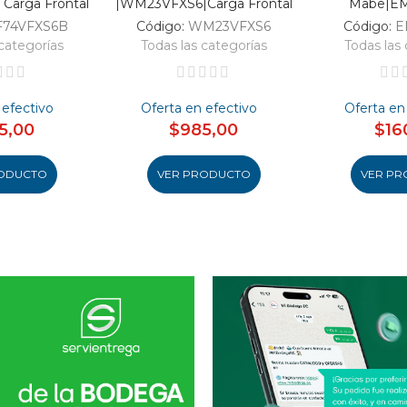
Carga Frontal
|WM23VFXS6|Carga Frontal
Mabe|E
F74VFXS6B
Código:
WM23VFXS6
Código:
E
categorías
Todas las categorías
Todas las 
 efectivo
Oferta en efectivo
Oferta en
5,00
$985,00
$16
ODUCTO
VER PRODUCTO
VER PR