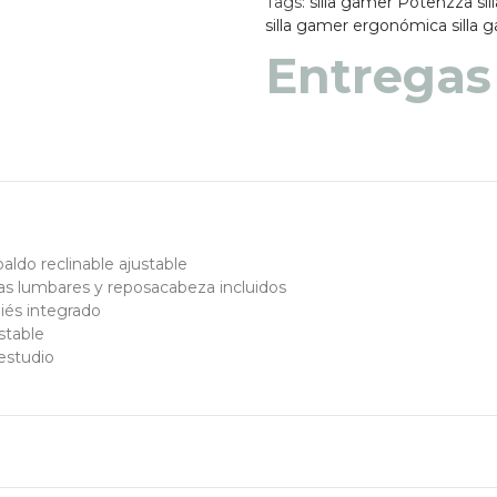
Tags:
silla gamer Potenzza
si
silla gamer ergonómica
silla
Entregas
Entregas
aldo reclinable ajustable
as lumbares y reposacabeza incluidos
iés integrado
stable
 estudio