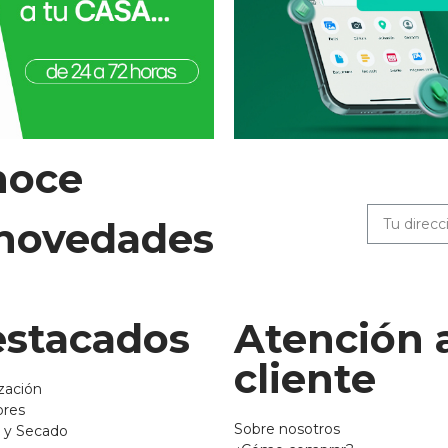
noce
 novedades
stacados
Atención 
cliente
zación
ores
Sobre nosotros
 y Secado