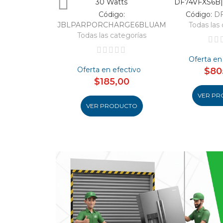
30 Watts
DF74VFXS6B| 
Código:
Código:
D
JBLPARPORCHARGE6BLUAM
Todas las 
Todas las categorías
Oferta en
Oferta en efectivo
$80
$185,00
VER PR
VER PRODUCTO