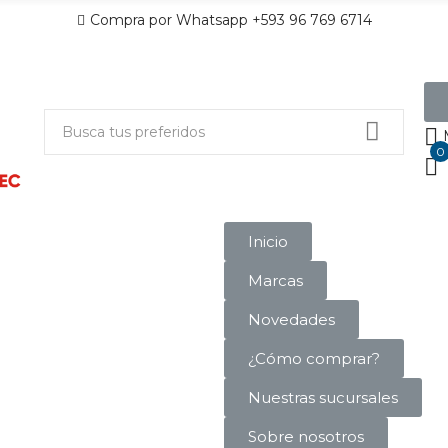
Compra por Whatsapp +593 96 769 6714
0
Inicio
Marcas
Novedades
¿Cómo comprar?
Nuestras sucursales
Sobre nosotros