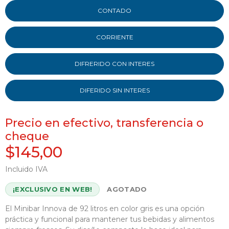
CONTADO
CORRIENTE
DIFRERIDO CON INTERES
DIFERIDO SIN INTERES
Precio en efectivo, transferencia o
cheque
$145,00
Incluido IVA
¡EXCLUSIVO EN WEB!
AGOTADO
El Minibar Innova de 92 litros en color gris es una opción
práctica y funcional para mantener tus bebidas y alimentos