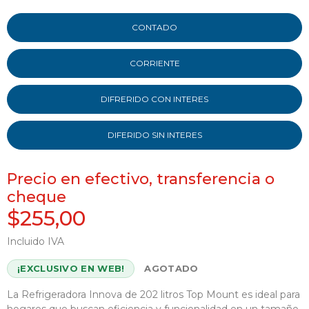
CONTADO
CORRIENTE
DIFRERIDO CON INTERES
DIFERIDO SIN INTERES
Precio en efectivo, transferencia o
cheque
$255,00
Incluido IVA
¡EXCLUSIVO EN WEB!
AGOTADO
La Refrigeradora Innova de 202 litros Top Mount es ideal para
hogares que buscan eficiencia y funcionalidad en un tamaño