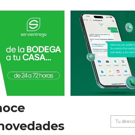
noce
 novedades