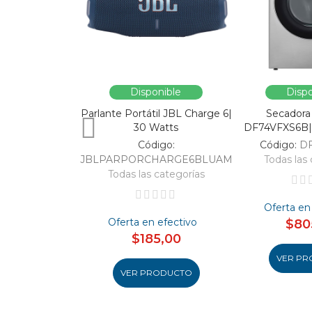
Disponible
Dispo
Parlante Portátil JBL Charge 6|
Secadora
30 Watts
DF74VFXS6B| 
Código:
Código:
D
JBLPARPORCHARGE6BLUAM
Todas las 
Todas las categorías
Oferta en
Oferta en efectivo
$80
$185,00
VER PR
VER PRODUCTO