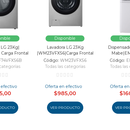
nible
Disponible
Dispo
 LG 23Kg|
Lavadora LG 23Kg
Dispensad
Carga Frontal
|WM23VFXS6|Carga Frontal
Mabe|E
F74VFXS6B
Código:
WM23VFXS6
Código:
E
categorías
Todas las categorías
Todas las 
 efectivo
Oferta en efectivo
Oferta en
5,00
$985,00
$16
ODUCTO
VER PRODUCTO
VER PR