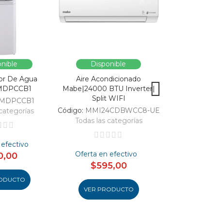
nible
Disponible
Dispo
or De Agua
Aire Acondicionado
Vitrina Refri
MDPCCB1
Mabe|24000 BTU Inverter|
SC326-B|Enfri
Split WIFI
309
MDPCCB1
Código:
MMI24CDBWCC8-UE
Código:
categorías
Todas las categorías
Todas las 
 efectivo
Oferta en efectivo
Oferta en
0,00
$595,00
$48
ODUCTO
VER PRODUCTO
VER PR