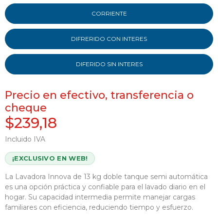
CORRIENTE
DIFRERIDO CON INTERES
DIFERIDO SIN INTERES
Precio en efectivo, transferencia o
cheque
$239,18
Incluido IVA
¡EXCLUSIVO EN WEB!
La Lavadora Innova de 13 kg doble tanque semi automática
es una opción práctica y confiable para el lavado diario en el
hogar. Su capacidad intermedia permite manejar cargas
familiares con eficiencia, reduciendo tiempo y esfuerzo.