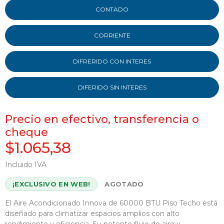
CONTADO
CORRIENTE
DIFRERIDO CON INTERES
DIFERIDO SIN INTERES
Precio en efectivo, transferencia o
cheque
$1.065,38
Incluido IVA
¡EXCLUSIVO EN WEB!
AGOTADO
El Aire Acondicionado Innova de 60000 BTU Piso Techo está
diseñado para climatizar espacios amplios con alto
rendimiento y eficiencia. Su potente flujo de aire y